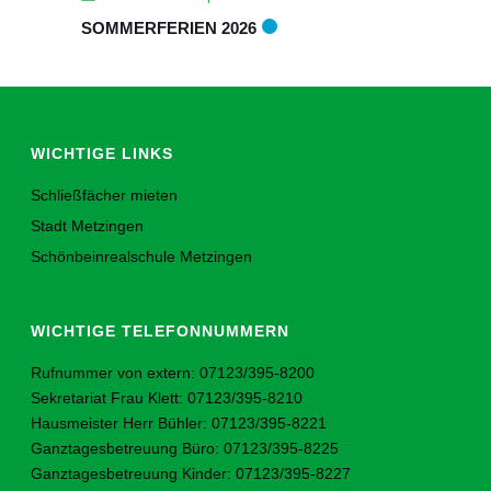
SOMMERFERIEN 2026
WICHTIGE LINKS
Schließfächer mieten
Stadt Metzingen
Schönbeinrealschule Metzingen
WICHTIGE TELEFONNUMMERN
Rufnummer von extern: 07123/395-8200
Sekretariat Frau Klett: 07123/395-8210
Hausmeister Herr Bühler: 07123/395-8221
Ganztagesbetreuung Büro: 07123/395-8225
Ganztagesbetreuung Kinder: 07123/395-8227