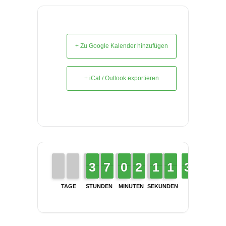
+ Zu Google Kalender hinzufügen
+ iCal / Outlook exportieren
2
2
3
3
6
6
7
7
9
9
0
0
1
1
2
2
1
1
1
1
1
1
1
1
2
2
3
3
3
2
2
TAGE
STUNDEN
MINUTEN
SEKUNDEN