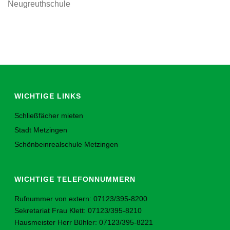
Neugreuthschule
WICHTIGE LINKS
Schließfächer mieten
Stadt Metzingen
Schönbeinrealschule Metzingen
WICHTIGE TELEFONNUMMERN
Rufnummer von extern: 07123/395-8200
Sekretariat Frau Klett: 07123/395-8210
Hausmeister Herr Bühler: 07123/395-8221